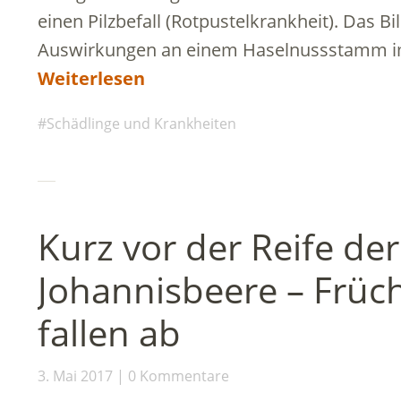
einen Pilzbefall (Rotpustelkrankheit). Das Bil
Auswirkungen an einem Haselnussstamm im
Weiterlesen
Schädlinge und Krankheiten
Kurz vor der Reife de
Johannisbeere – Früc
fallen ab
3. Mai 2017
0 Kommentare