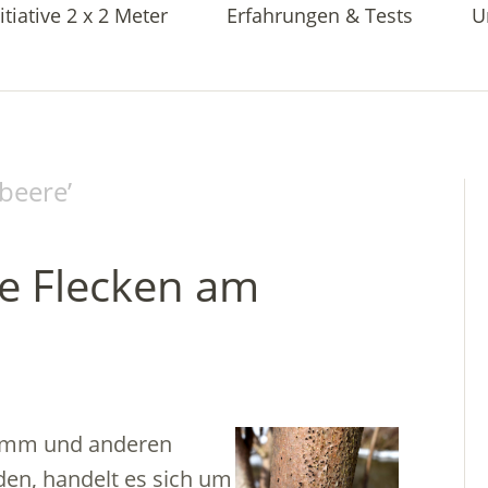
itiative 2 x 2 Meter
Erfahrungen & Tests
U
sbeere
’
te Flecken am
tamm und anderen
den, handelt es sich um