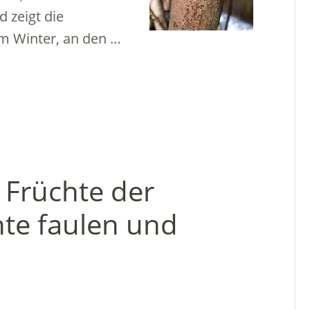
d zeigt die
 Winter, an den …
r Früchte der
hte faulen und