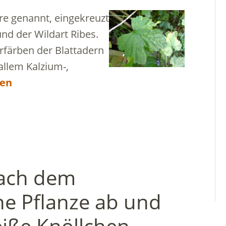
ere genannt, eingekreuzt
nd der Wildart Ribes.
rfärben der Blattadern
allem Kalzium-,
sen
Nach dem
ine Pflanze ab und
eiße Knöllchen