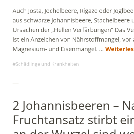
Auch Josta, Jochelbeere, Rigaze oder Joglbe
aus schwarze Johannisbeere, Stachelbeere u
Ursachen der „Hellen Verfärbungen“ Das Ve
ist ein Anzeichen von Nährstoffmangel, vor 
Magnesium- und Eisenmangel. …
Weiterle
Schädlinge und Krankheiten
2 Johannisbeeren – 
Fruchtansatz stirbt e
an der Wurzel sind w