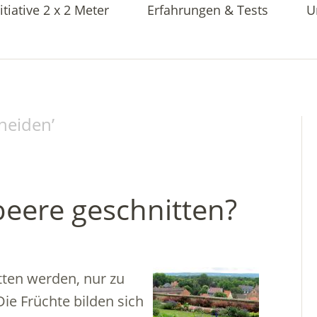
itiative 2 x 2 Meter
Erfahrungen & Tests
U
hneiden
’
beere geschnitten?
tten werden, nur zu
Die Früchte bilden sich