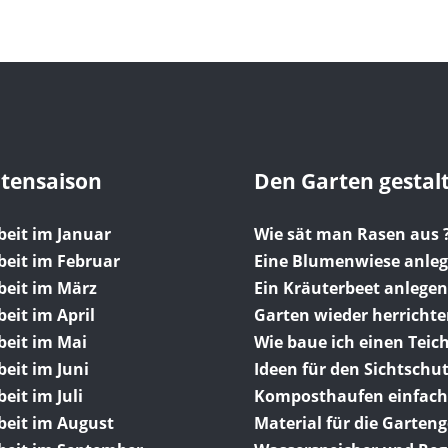
rtensaison
Den Garten gestal
beit im Januar
Wie sät man Rasen aus 
beit im Februar
Eine Blumenwiese anle
beit im März
Ein Kräuterbeet anlegen
eit im April
Garten wieder herricht
beit im Mai
Wie baue ich einen Teich
eit im Juni
Ideen für den Sichtschu
eit im Juli
Komposthaufen einfach
beit im August
Material für die Garten