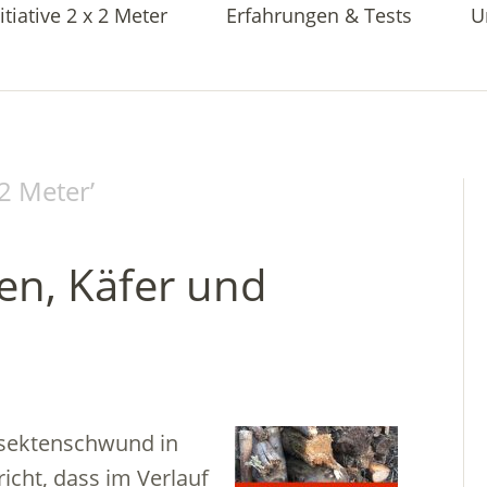
itiative 2 x 2 Meter
Erfahrungen & Tests
U
x 2 Meter
’
ten, Käfer und
Insektenschwund in
cht, dass im Verlauf