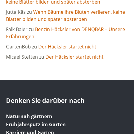
keine Blätter bilden und später absterben
Jutta Käs
zu
Wenn Bäume ihre Blüten verlieren, keine
Blätter bilden und später absterben
Falk Baier
zu
Benzin Häcksler von DENQBAR – Unsere
Erfahrungen
GartenBob
zu
Der Häcksler startet nicht
Micael Stetten
zu
Der Häcksler startet nicht
Denken Sie darüber nach
Naturnah gärtnern
Frühjahrsputz im Garten
Karriere und Garten