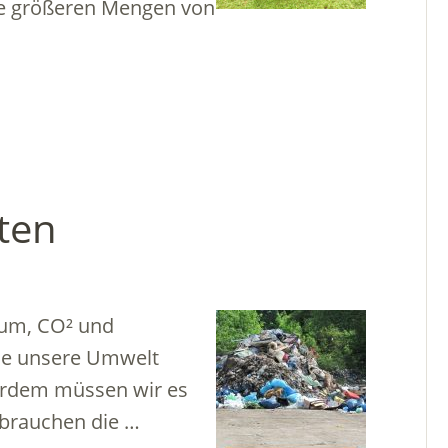
ne größeren Mengen von
rten
nium, CO² und
 die unsere Umwelt
ßerdem müssen wir es
 brauchen die …