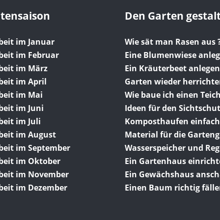
rtensaison
Den Garten gestal
beit im Januar
Wie sät man Rasen aus 
beit im Februar
Eine Blumenwiese anle
beit im März
Ein Kräuterbeet anlegen
eit im April
Garten wieder herricht
beit im Mai
Wie baue ich einen Teich
eit im Juni
Ideen für den Sichtschu
eit im Juli
Komposthaufen einfach
beit im August
Material für die Garten
beit im September
Wasserspeicher und Re
beit im Oktober
Ein Gartenhaus einrich
beit im November
Ein Gewächshaus ansch
beit im Dezember
Einen Baum richtig fäll