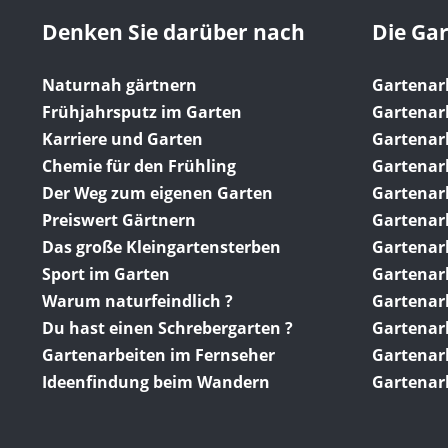
Denken Sie darüber nach
Die Ga
Naturnah gärtnern
Gartenar
Frühjahrsputz im Garten
Gartenar
Karriere und Garten
Gartenar
Chemie für den Frühling
Gartenarb
Der Weg zum eigenen Garten
Gartenar
Preiswert Gärtnern
Gartenarb
Das große Kleingartensterben
Gartenarb
Sport im Garten
Gartenar
Warum naturfeindlich ?
Gartenar
Du hast einen Schrebergarten ?
Gartenar
Gartenarbeiten im Fernseher
Gartenar
Ideenfindung beim Wandern
Gartenar