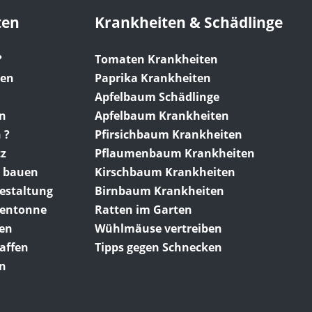
ten
Krankheiten & Schädlinge
?
Tomaten Krankheiten
gen
Paprika Krankheiten
Apfelbaum Schädlinge
en
Apfelbaum Krankheiten
 ?
Pfirsichbaum Krankheiten
tz
Pflaumenbaum Krankheiten
 bauen
Kirschbaum Krankheiten
gestaltung
Birnbaum Krankheiten
gentonne
Ratten im Garten
ten
Wühlmäuse vertreiben
affen
Tipps gegen Schnecken
en