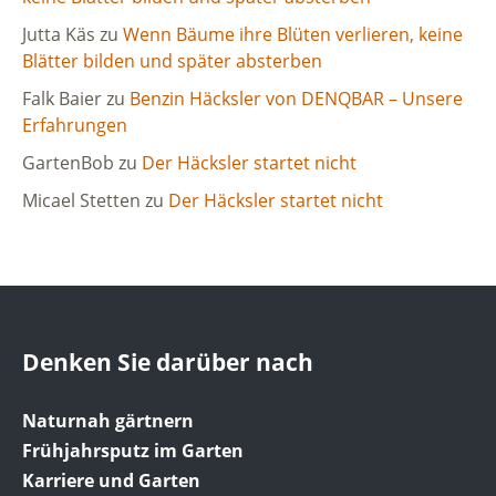
Jutta Käs
zu
Wenn Bäume ihre Blüten verlieren, keine
Blätter bilden und später absterben
Falk Baier
zu
Benzin Häcksler von DENQBAR – Unsere
Erfahrungen
GartenBob
zu
Der Häcksler startet nicht
Micael Stetten
zu
Der Häcksler startet nicht
Denken Sie darüber nach
Naturnah gärtnern
Frühjahrsputz im Garten
Karriere und Garten