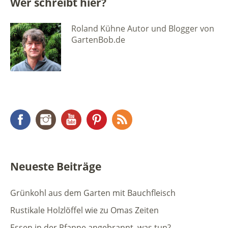
Wer schreibt hier?
Roland Kühne Autor und Blogger von
GartenBob.de
Facebook
Instagram
YouTube
Pinterest
RSS Feed
Neueste Beiträge
Grünkohl aus dem Garten mit Bauchfleisch
Rustikale Holzlöffel wie zu Omas Zeiten
Essen in der Pfanne angebrannt, was tun?