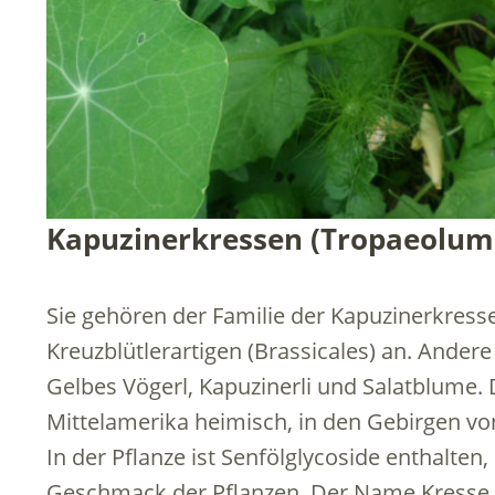
Kapuzinerkressen (Tropaeolum
Sie gehören der Familie der Kapuzinerkres
Kreuzblütlerartigen (Brassicales) an. Ander
Gelbes Vögerl, Kapuzinerli und Salatblume.
Mittelamerika heimisch, in den Gebirgen von
In der Pflanze ist Senfölglycoside enthalten
Geschmack der Pflanzen. Der Name Kresse 