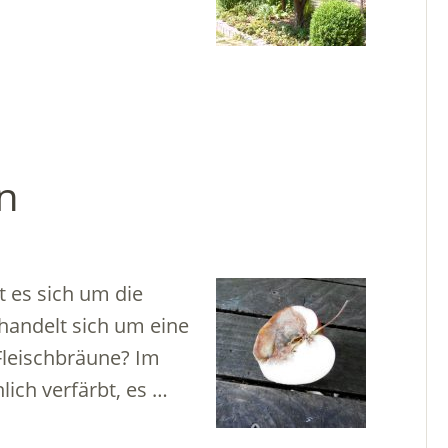
n
t es sich um die
 handelt sich um eine
Fleischbräune? Im
lich verfärbt, es …