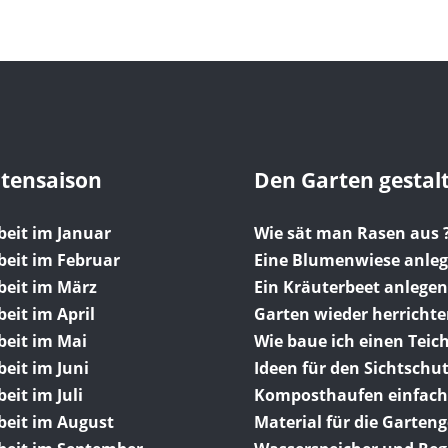
rtensaison
Den Garten gestal
beit im Januar
Wie sät man Rasen aus 
beit im Februar
Eine Blumenwiese anle
beit im März
Ein Kräuterbeet anlegen
eit im April
Garten wieder herricht
beit im Mai
Wie baue ich einen Teich
eit im Juni
Ideen für den Sichtschu
eit im Juli
Komposthaufen einfach
beit im August
Material für die Garten