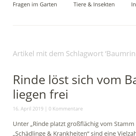
Fragen im Garten
Tiere & Insekten
In
Artikel mit dem Schlagwort ‘
Baumrin
Rinde löst sich vom 
liegen frei
16. April 2019
0 Kommentare
Unter „Rinde platzt großflächig vom Stamm 
„Schädlinge & Krankheiten“ sind eine Vielza