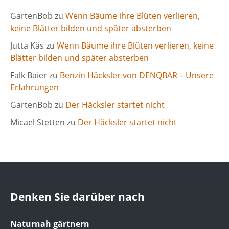
GartenBob
zu
Wenn Bäume ihre Blüten verlieren,
keine Blätter bilden und später absterben
Jutta Käs
zu
Wenn Bäume ihre Blüten verlieren, keine
Blätter bilden und später absterben
Falk Baier
zu
Benzin Häcksler von DENQBAR – Unsere
Erfahrungen
GartenBob
zu
Der Häcksler startet nicht
Micael Stetten
zu
Der Häcksler startet nicht
Denken Sie darüber nach
Naturnah gärtnern