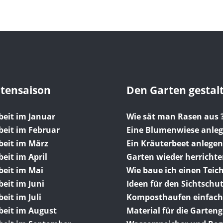
rtensaison
Den Garten gestal
beit im Januar
Wie sät man Rasen aus 
beit im Februar
Eine Blumenwiese anle
beit im März
Ein Kräuterbeet anlegen
eit im April
Garten wieder herricht
beit im Mai
Wie baue ich einen Teich
eit im Juni
Ideen für den Sichtschu
eit im Juli
Komposthaufen einfach
beit im August
Material für die Garten