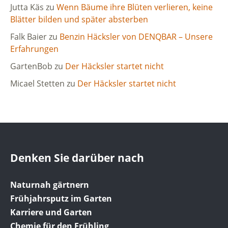
Jutta Käs
zu
Wenn Bäume ihre Blüten verlieren, keine
Blätter bilden und später absterben
Falk Baier
zu
Benzin Häcksler von DENQBAR – Unsere
Erfahrungen
GartenBob
zu
Der Häcksler startet nicht
Micael Stetten
zu
Der Häcksler startet nicht
Denken Sie darüber nach
Naturnah gärtnern
Frühjahrsputz im Garten
Karriere und Garten
Chemie für den Frühling