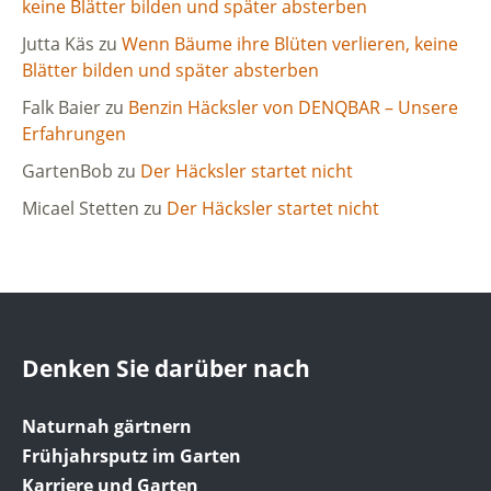
keine Blätter bilden und später absterben
Jutta Käs
zu
Wenn Bäume ihre Blüten verlieren, keine
Blätter bilden und später absterben
Falk Baier
zu
Benzin Häcksler von DENQBAR – Unsere
Erfahrungen
GartenBob
zu
Der Häcksler startet nicht
Micael Stetten
zu
Der Häcksler startet nicht
Denken Sie darüber nach
Naturnah gärtnern
Frühjahrsputz im Garten
Karriere und Garten