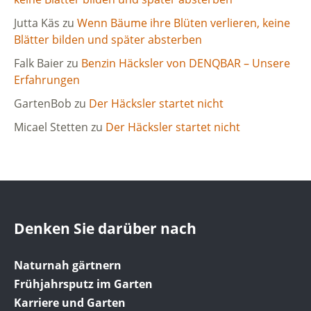
Jutta Käs
zu
Wenn Bäume ihre Blüten verlieren, keine
Blätter bilden und später absterben
Falk Baier
zu
Benzin Häcksler von DENQBAR – Unsere
Erfahrungen
GartenBob
zu
Der Häcksler startet nicht
Micael Stetten
zu
Der Häcksler startet nicht
Denken Sie darüber nach
Naturnah gärtnern
Frühjahrsputz im Garten
Karriere und Garten