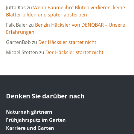
Jutta Käs
zu
Wenn Bäume ihre Blüten verlieren, keine
Blätter bilden und später absterben
Falk Baier
zu
Benzin Häcksler von DENQBAR – Unsere
Erfahrungen
GartenBob
zu
Der Häcksler startet nicht
Micael Stetten
zu
Der Häcksler startet nicht
Denken Sie darüber nach
Naturnah gärtnern
Frühjahrsputz im Garten
Karriere und Garten