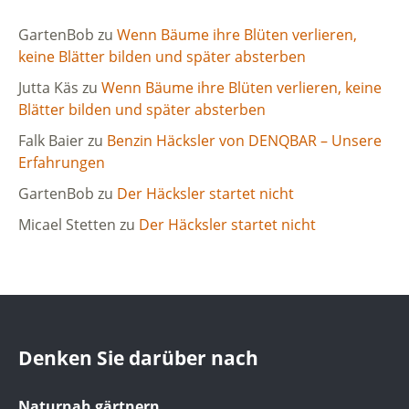
GartenBob
zu
Wenn Bäume ihre Blüten verlieren,
keine Blätter bilden und später absterben
Jutta Käs
zu
Wenn Bäume ihre Blüten verlieren, keine
Blätter bilden und später absterben
Falk Baier
zu
Benzin Häcksler von DENQBAR – Unsere
Erfahrungen
GartenBob
zu
Der Häcksler startet nicht
Micael Stetten
zu
Der Häcksler startet nicht
Denken Sie darüber nach
Naturnah gärtnern