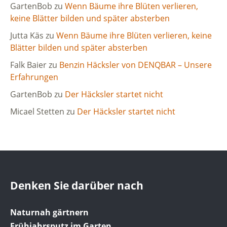
GartenBob
zu
Wenn Bäume ihre Blüten verlieren,
keine Blätter bilden und später absterben
Jutta Käs
zu
Wenn Bäume ihre Blüten verlieren, keine
Blätter bilden und später absterben
Falk Baier
zu
Benzin Häcksler von DENQBAR – Unsere
Erfahrungen
GartenBob
zu
Der Häcksler startet nicht
Micael Stetten
zu
Der Häcksler startet nicht
Denken Sie darüber nach
Naturnah gärtnern
Frühjahrsputz im Garten