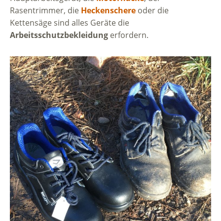
Rasentrimmer, die
Heckenschere
oder die
Kettensäge sind alles Geräte die
Arbeitsschutzbekleidung
erfordern.