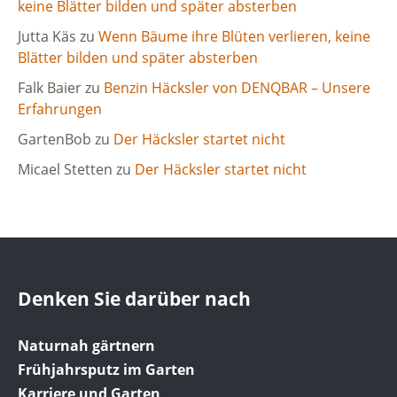
keine Blätter bilden und später absterben
Jutta Käs
zu
Wenn Bäume ihre Blüten verlieren, keine
Blätter bilden und später absterben
Falk Baier
zu
Benzin Häcksler von DENQBAR – Unsere
Erfahrungen
GartenBob
zu
Der Häcksler startet nicht
Micael Stetten
zu
Der Häcksler startet nicht
Denken Sie darüber nach
Naturnah gärtnern
Frühjahrsputz im Garten
Karriere und Garten