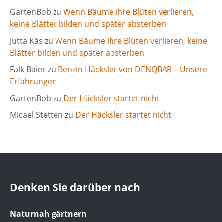
GartenBob
zu
Wenn Bäume ihre Blüten verlieren,
keine Blätter bilden und später absterben
Jutta Käs
zu
Wenn Bäume ihre Blüten verlieren, keine
Blätter bilden und später absterben
Falk Baier
zu
Benzin Häcksler von DENQBAR – Unsere
Erfahrungen
GartenBob
zu
Der Häcksler startet nicht
Micael Stetten
zu
Der Häcksler startet nicht
Denken Sie darüber nach
Naturnah gärtnern