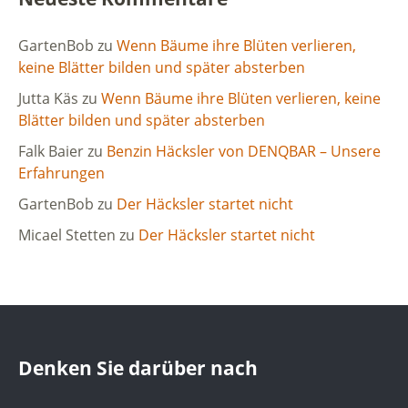
GartenBob
zu
Wenn Bäume ihre Blüten verlieren,
keine Blätter bilden und später absterben
Jutta Käs
zu
Wenn Bäume ihre Blüten verlieren, keine
Blätter bilden und später absterben
Falk Baier
zu
Benzin Häcksler von DENQBAR – Unsere
Erfahrungen
GartenBob
zu
Der Häcksler startet nicht
Micael Stetten
zu
Der Häcksler startet nicht
Denken Sie darüber nach