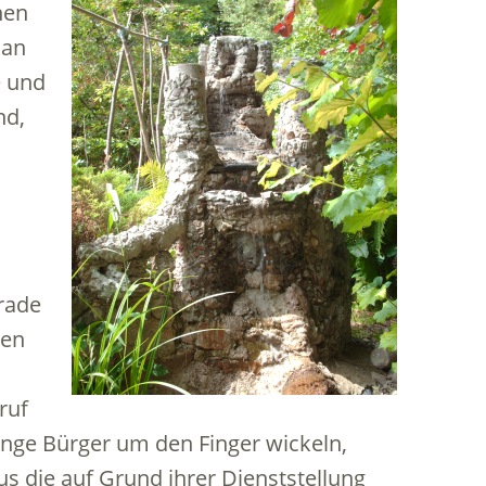
hen
 an
e und
nd,
rade
men
ruf
nge Bürger um den Finger wickeln,
s die auf Grund ihrer Dienststellung