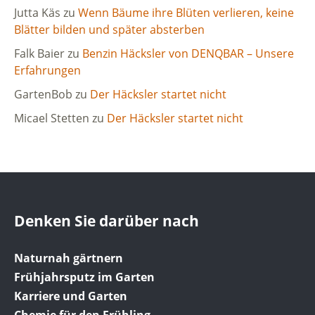
Jutta Käs
zu
Wenn Bäume ihre Blüten verlieren, keine
Blätter bilden und später absterben
Falk Baier
zu
Benzin Häcksler von DENQBAR – Unsere
Erfahrungen
GartenBob
zu
Der Häcksler startet nicht
Micael Stetten
zu
Der Häcksler startet nicht
Denken Sie darüber nach
Naturnah gärtnern
Frühjahrsputz im Garten
Karriere und Garten
Chemie für den Frühling