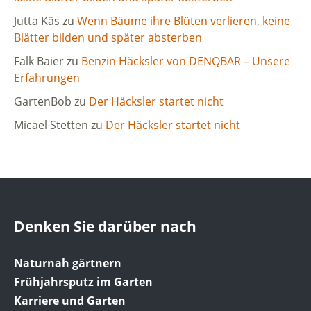
Jutta Käs
zu
Wenn Bäume ihre Blüten verlieren, keine
Blätter bilden und später absterben
Falk Baier
zu
Benzin Häcksler von DENQBAR – Unsere
Erfahrungen
GartenBob
zu
Der Häcksler startet nicht
Micael Stetten
zu
Der Häcksler startet nicht
Denken Sie darüber nach
Naturnah gärtnern
Frühjahrsputz im Garten
Karriere und Garten