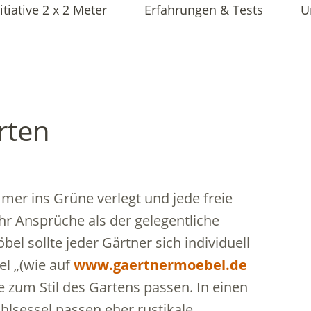
itiative 2 x 2 Meter
Erfahrungen & Tests
U
rten
er ins Grüne verlegt und jede freie
hr Ansprüche als der gelegentliche
l sollte jeder Gärtner sich individuell
l „(wie auf
www.gaertnermoebel.de
ke zum Stil des Gartens passen. In einen
lsessel passen eher rustikale