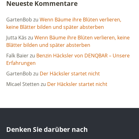
Neueste Kommentare
GartenBob
zu
Wenn Bäume ihre Blüten verlieren,
keine Blätter bilden und später absterben
Jutta Käs
zu
Wenn Bäume ihre Blüten verlieren, keine
Blätter bilden und später absterben
Falk Baier
zu
Benzin Häcksler von DENQBAR – Unsere
Erfahrungen
GartenBob
zu
Der Häcksler startet nicht
Micael Stetten
zu
Der Häcksler startet nicht
Denken Sie darüber nach