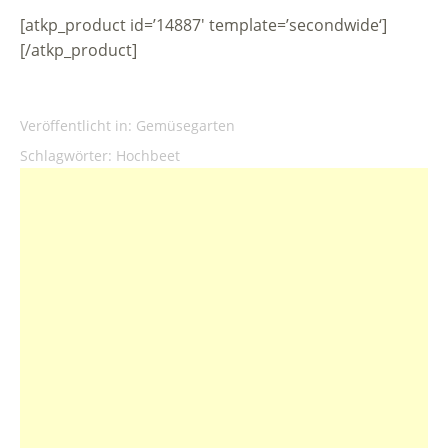
[atkp_product id=’14887′ template=’secondwide‘]
[/atkp_product]
Veröffentlicht in:
Gemüsegarten
Schlagwörter:
Hochbeet