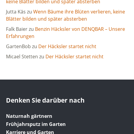
keine Blätter bilden und später absterben
Jutta Käs
zu
Wenn Bäume ihre Blüten verlieren, keine
Blätter bilden und später absterben
Falk Baier
zu
Benzin Häcksler von DENQBAR – Unsere
Erfahrungen
GartenBob
zu
Der Häcksler startet nicht
Micael Stetten
zu
Der Häcksler startet nicht
Denken Sie darüber nach
Naturnah gärtnern
Frühjahrsputz im Garten
Karriere und Garten