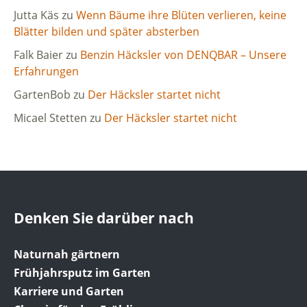
Jutta Käs
zu
Wenn Bäume ihre Blüten verlieren, keine
Blätter bilden und später absterben
Falk Baier
zu
Benzin Häcksler von DENQBAR – Unsere
Erfahrungen
GartenBob
zu
Der Häcksler startet nicht
Micael Stetten
zu
Der Häcksler startet nicht
Denken Sie darüber nach
Naturnah gärtnern
Frühjahrsputz im Garten
Karriere und Garten