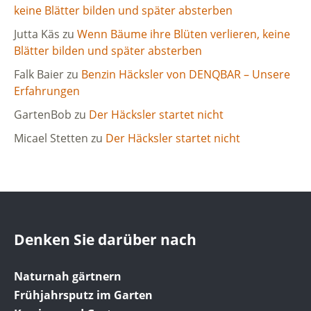
keine Blätter bilden und später absterben
Jutta Käs
zu
Wenn Bäume ihre Blüten verlieren, keine
Blätter bilden und später absterben
Falk Baier
zu
Benzin Häcksler von DENQBAR – Unsere
Erfahrungen
GartenBob
zu
Der Häcksler startet nicht
Micael Stetten
zu
Der Häcksler startet nicht
Denken Sie darüber nach
Naturnah gärtnern
Frühjahrsputz im Garten