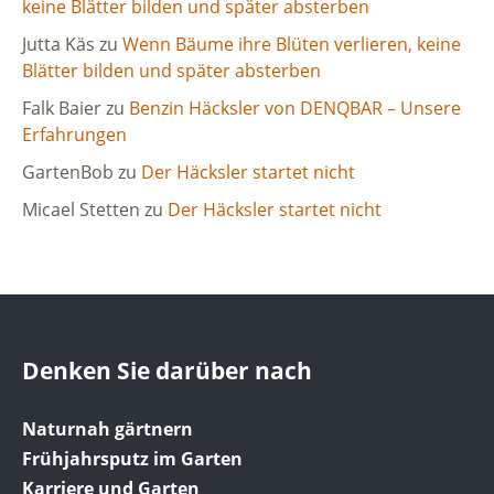
keine Blätter bilden und später absterben
Jutta Käs
zu
Wenn Bäume ihre Blüten verlieren, keine
Blätter bilden und später absterben
Falk Baier
zu
Benzin Häcksler von DENQBAR – Unsere
Erfahrungen
GartenBob
zu
Der Häcksler startet nicht
Micael Stetten
zu
Der Häcksler startet nicht
Denken Sie darüber nach
Naturnah gärtnern
Frühjahrsputz im Garten
Karriere und Garten