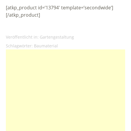
[atkp_product id=’13794′ template=’secondwide‘]
[/atkp_product]
Veröffentlicht in:
Gartengestaltung
Schlagwörter:
Baumaterial