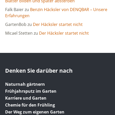
Blätter bilden und später absterben
Falk Baier
zu
Benzin Häcksler von DENQBAR – Unsere
Erfahrungen
GartenBob
zu
Der Häcksler startet nicht
Micael Stetten
zu
Der Häcksler startet nicht
Denken Sie darüber nach
Naturnah gärtnern
Frühjahrsputz im Garten
Karriere und Garten
Chemie für den Frühling
Der Weg zum eigenen Garten