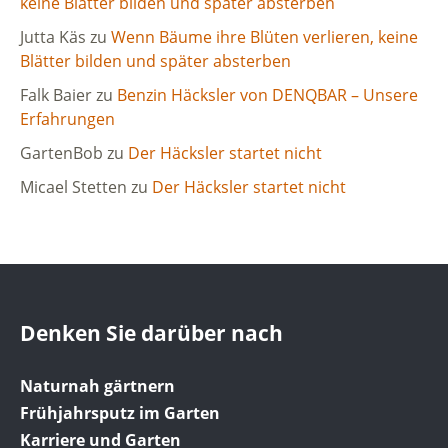
keine Blätter bilden und später absterben
Jutta Käs
zu
Wenn Bäume ihre Blüten verlieren, keine
Blätter bilden und später absterben
Falk Baier
zu
Benzin Häcksler von DENQBAR – Unsere
Erfahrungen
GartenBob
zu
Der Häcksler startet nicht
Micael Stetten
zu
Der Häcksler startet nicht
Denken Sie darüber nach
Naturnah gärtnern
Frühjahrsputz im Garten
Karriere und Garten